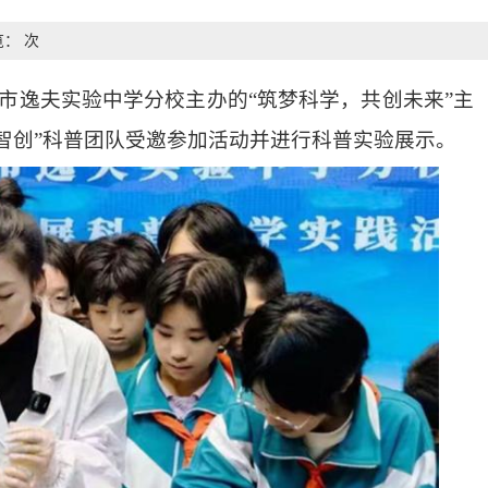
览：
次
市逸夫实验中学分校主办的
“
筑梦科学，共创未来
”
主
智创
”
科普团队受邀参加活动并进行科普实验展示。