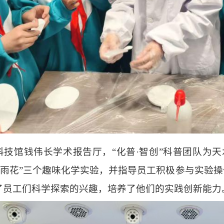
科技馆钱伟长学术报告厅，
“
化普
·
智创
”
科普团队为天
晴雨花
”
三个趣味化学实验，并指导员工积极参与实验操
了员工们科学探索的兴趣，培养了他们的实践创新能力