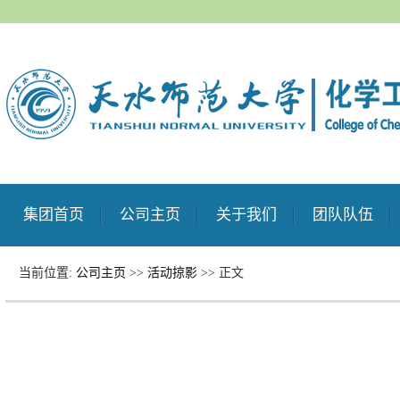
集团首页
公司主页
关于我们
团队队伍
当前位置:
公司主页
>>
活动掠影
>> 正文